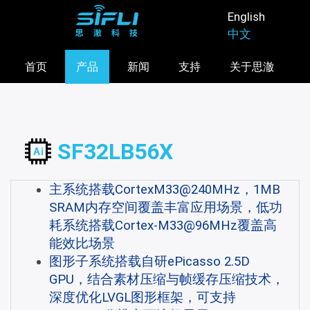
跳
English
转
中文
到
主
首页
产品
新闻
支持
关于思澈
要
内
容
SF32LB56X
主系统搭载CortexM33@240MHz，1MB
SRAM内存空间覆盖丰富应用场景，低功
耗系统搭载Cortex-M33@96MHz覆盖高
能效比场景
图形子系统搭载自研ePicasso 2.5D
GPU，结合素材压缩与帧缓存压缩技术，
深度优化LVGL图形框架，可支持