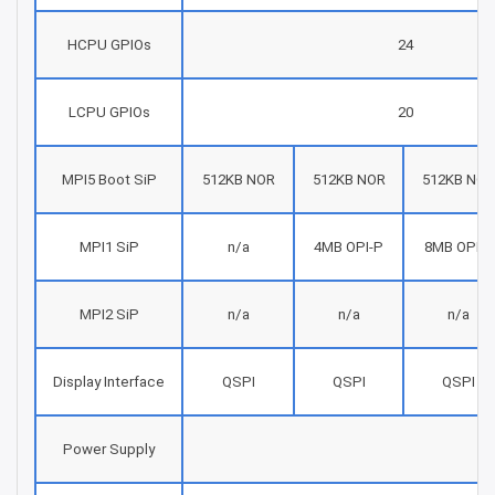
HCPU GPIOs
24
LCPU GPIOs
20
MPI5 Boot SiP
512KB NOR
512KB NOR
512KB NOR
MPI1 SiP
n/a
4MB OPI-P
8MB OPI-P
MPI2 SiP
n/a
n/a
n/a
Display Interface
QSPI
QSPI
QSPI
Power Supply