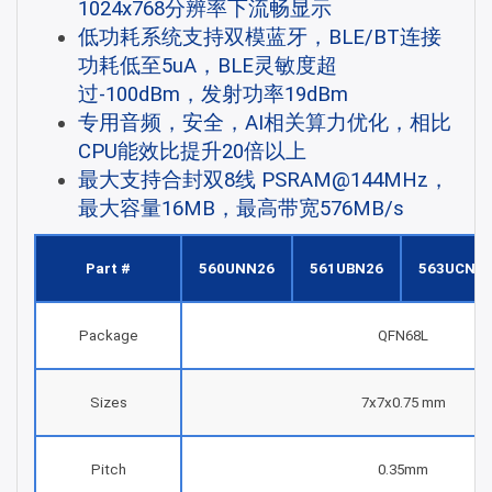
1024x768分辨率下流畅显示
低功耗系统支持双模蓝牙，BLE/BT连接
功耗低至5uA，BLE灵敏度超
过-100dBm，发射功率19dBm
专用音频，安全，AI相关算力优化，相比
CPU能效比提升20倍以上
最大支持合封双8线 PSRAM@144MHz，
最大容量16MB，最高带宽576MB/s
Part #
560UNN26
561UBN26
563UCN2
Package
QFN68L
Sizes
7x7x0.75 mm
Pitch
0.35mm