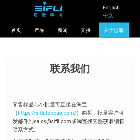
跳
English
转
中文
到
主
首页
产品
新闻
支持
关于思澈
要
内
容
联系我们
零售样品与小批量可直接在淘宝
（
https://sifli.taobao.com/
）购买，批量客户可
发邮件到sales@sifli.com或淘宝找客服获取销售
联系方式。