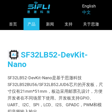
跳
English
转
中文
到
主
首页
产品
新闻
支持
关于思澈
要
内
容
SF32LB52-DevKit-
Nano
SF32LB52-DevKit-Nano是基于思澈科技
SF32LB52BU56/SF32LB52JUD6芯片的开发板，尺
寸仅有21mm*51mm，板边采用邮票孔设计，方便
开发者在不同场景下使用。开发板支持GPIO、
UART、I2C、SPI，LCD、I2S、GPADC，PWM和模
拟音频输入输出。