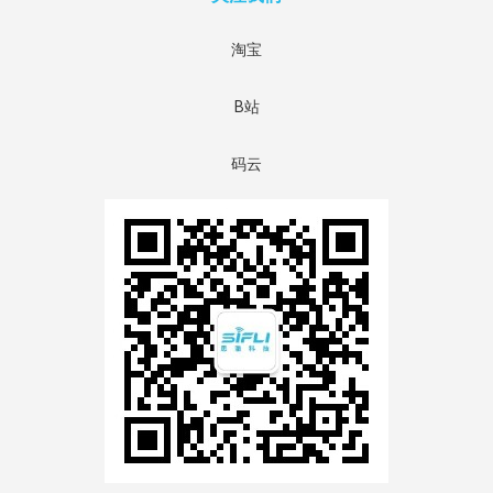
淘宝
B站
码云