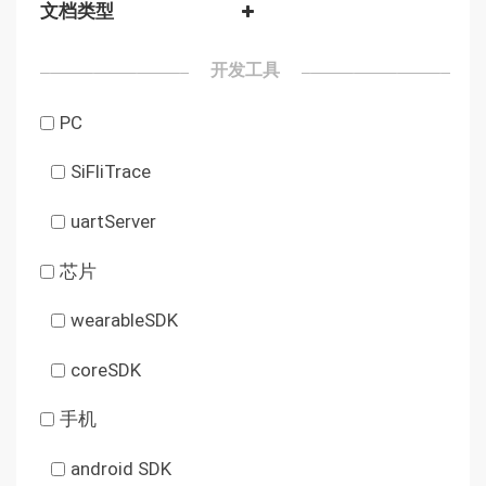
文档类型
开发工具
PC
SiFliTrace
uartServer
芯片
wearableSDK
coreSDK
手机
android SDK