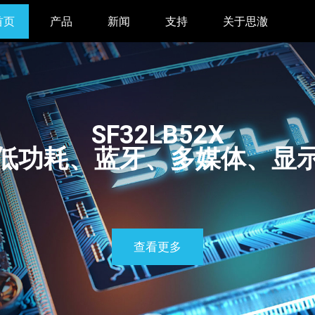
首页
产品
新闻
支持
关于思澈
SF32LB52X
低功耗、蓝牙、多媒体、显
查看更多