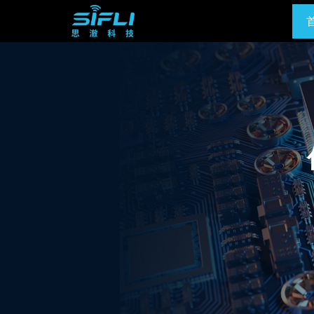
跳
转
到
主
要
内
容